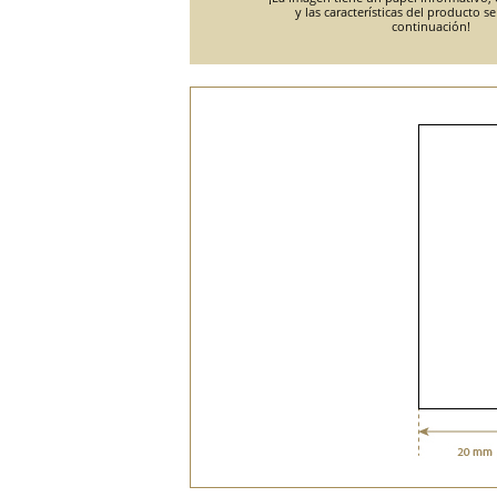
y las características del producto s
continuación!