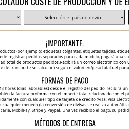
CULADOR COSTE DE PRODUCCIÓN Y DE E
¡IMPORTANTE!
roductos (por ejemplo: etiquetas colgantes, etiquetas tejidas, etiqu
 puede registrar pedidos separados para cada modelo, pagará una sola
idad total de productos pedidos.Recibirá un correo electrónico con 
te de transporte se calculará según el volumen/peso total del paqu
FORMAS DE PAGO
 horas (días laborables) desde el registro del pedido, recibirá un 
ambién la factura proforma con el importe total relacionado con el p
pidamente con cualquier tipo de tarjeta de crédito (Visa, Visa Elect
en cualquier moneda (la conversión de divisas se realiza automáti
caria, MobilPay, Stripe y Paypal. Una vez recibido el pago, su pedi
MÉTODOS DE ENTREGA