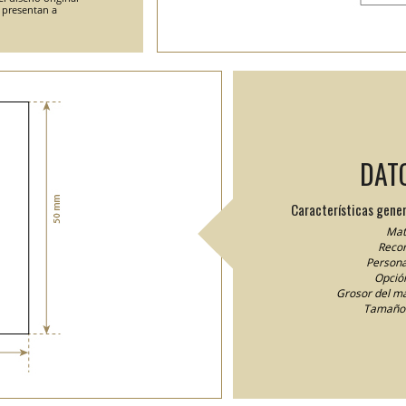
e presentan a
DAT
Características gener
Mate
Recor
Persona
Opción
Grosor del ma
Tamaño 