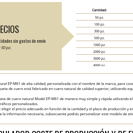
Cantidad:
50 pz.
100 pz.
RECIOS
300 pz.
500 pz.
tidades sin gastos de envío
1000 pz.
50 pz.
2000 pz.
3000 pz.
4000 pz.
5000 pz.
tural EP-M61 de alta calidad, personalizada con el nombre de la marca, para cos
iqueta de cuero está fabricado en cuero natural de calidad superior, utilizando e
eta de cuero natural Model EP-M61 de manera muy simple y rápida utilizando el c
ráficos personalizados.
elegir el precio adecuado en función de la cantidad y el plazo de producción y en
 la información necesaria, subsecuente podrás personalizar este modelo de etiqu