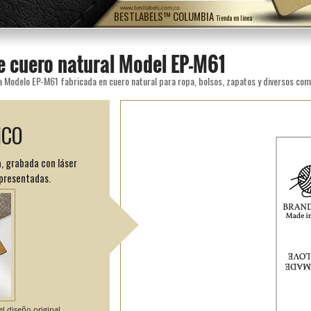
www.bestlabels.com.co
BESTLABELS™ COLUMBIA
Tienda en línea
e cuero natural Model EP-M61
a Modelo EP-M61 fabricada en cuero natural para ropa, bolsos, zapatos y diversos com
ICO
, grabada con láser
 presentadas.
l diseño original