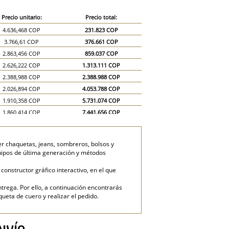
Precio unitario:
Precio total:
4.636,468 COP
231.823 COP
3.766,61 COP
376.661 COP
2.863,456 COP
859.037 COP
2.626,222 COP
1.313.111 COP
2.388,988 COP
2.388.988 COP
2.026,894 COP
4.053.788 COP
1.910,358 COP
5.731.074 COP
1.860,414 COP
7.441.656 COP
1.810,47 COP
9.052.350 COP
er chaquetas, jeans, sombreros, bolsos y
quipos de última generación y métodos
onstructor gráfico interactivo, en el que
trega. Por ello, a continuación encontrarás
eta de cuero y realizar el pedido.