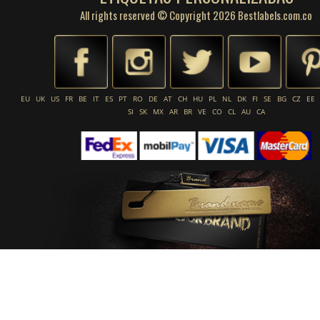
All rights reserved © Copyright 2026 Bestlabels.com.co
EU
UK
US
FR
BE
IT
ES
PT
RO
DE
AT
CH
HU
PL
NL
DK
FI
SE
BG
CZ
EE
SI
SK
MX
AR
BR
VE
CO
CL
AU
CA