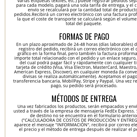
varias etiquetas textiles, etc.) puede registrar pedidos se
para cada modelo, pagará una sola tarifa de entrega, y el 
envío se recalculará por la cantidad total de product
pedidos.Recibirá un correo electrónico con una factura pr
la que el coste de transporte se calculará según el volum
total del paquete.
FORMAS DE PAGO
En un plazo aproximado de 24-48 horas (días laborables) 
registro del pedido, recibirá un correo electrónico con el
gráfico en la forma final, pero también la factura proforma
importe total relacionado con el pedido y un enlace seguro,
del cual podrá pagar fácil y rápidamente con cualquier t
tarjeta de crédito (Visa, Visa Electron, MasterCard, Maestro,
American Express, Discover), en cualquier moneda (la conv
divisas se realiza automáticamente). Aceptamos el pag
transferencia bancaria, MobilPay, Stripe y Paypal. Una vez re
pago, su pedido será procesado.
MÉTODOS DE ENTREGA
Una vez fabricados los productos, serán empacados y env
usted a través de la empresa de mensajería FedEx Express. S
de destino no se encuentra en el formulario anterio
("CALCULADORA DE COSTOS DE PRODUCCIÓN Y ENTREGA
aparece el mensaje "INFORMACIÓN", recibirá por correo ele
el precio y el método de entrega después de realizar el p