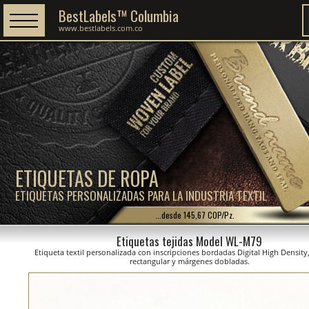
BestLabels™ Columbia
www.bestlabels.com.co
ETIQUETAS DE ROPA
ETIQUETAS PERSONALIZADAS PARA LA INDUSTRIA TEXTIL
...desde 145,67 COP/Pz.
Etiquetas tejidas Model WL-M79
Etiqueta textil personalizada con inscripciones bordadas Digital High Density
rectangular y márgenes dobladas.