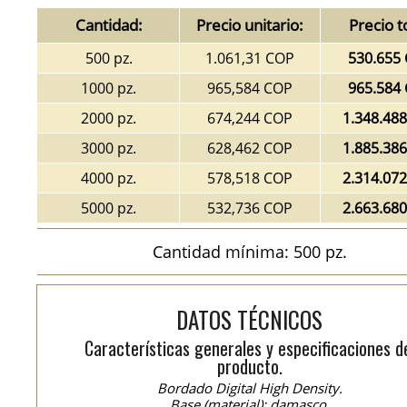
Cantidad:
Precio unitario:
Precio t
500 pz.
1.061,31 COP
530.655
1000 pz.
965,584 COP
965.584
2000 pz.
674,244 COP
1.348.48
3000 pz.
628,462 COP
1.885.38
4000 pz.
578,518 COP
2.314.07
5000 pz.
532,736 COP
2.663.68
Cantidad mínima: 500 pz.
DATOS TÉCNICOS
Características generales y especificaciones d
producto.
Bordado Digital High Density.
Base (material): damasco.