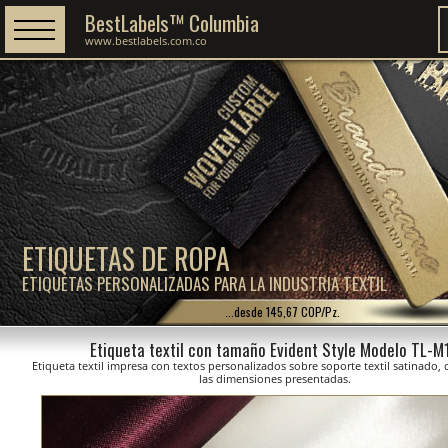
BestLabels™ Columbia
www.bestlabels.com.co
ETIQUETAS DE ROPA
ETIQUETAS PERSONALIZADAS PARA LA INDUSTRIA TEXTIL
...desde 145,67 COP/Pz.
Etiqueta textil con tamaño Evident Style Modelo TL-M
Etiqueta textil impresa con textos personalizados sobre soporte textil satinado,
las dimensiones presentadas.