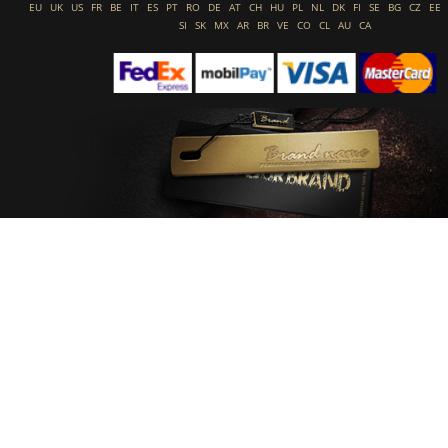
EU
UK
US
FR
BE
IT
ES
PT
RO
DE
AT
CH
HU
PL
NL
DK
FI
SE
BG
CZ
EE
SI
SK
MX
AR
BR
VE
CO
CL
AU
CA