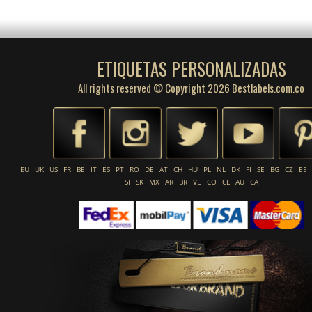
ETIQUETAS PERSONALIZADAS
All rights reserved © Copyright 2026 Bestlabels.com.co
EU
UK
US
FR
BE
IT
ES
PT
RO
DE
AT
CH
HU
PL
NL
DK
FI
SE
BG
CZ
EE
SI
SK
MX
AR
BR
VE
CO
CL
AU
CA