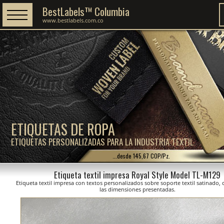
BestLabels™ Columbia
www.bestlabels.com.co
ETIQUETAS DE ROPA
ETIQUETAS PERSONALIZADAS PARA LA INDUSTRIA TEXTIL
...desde 145,67 COP/Pz.
Etiqueta textil impresa Royal Style Model TL-M129
Etiqueta textil impresa con textos personalizados sobre soporte textil satinado,
las dimensiones presentadas.