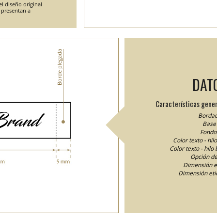
l diseño original
e presentan a
Borde plegada
DAT
Características gener
Bordad
Base 
Fondo 
Color texto - hi
Color texto - hilo
Opción de
Dimensión e
Dimensión eti