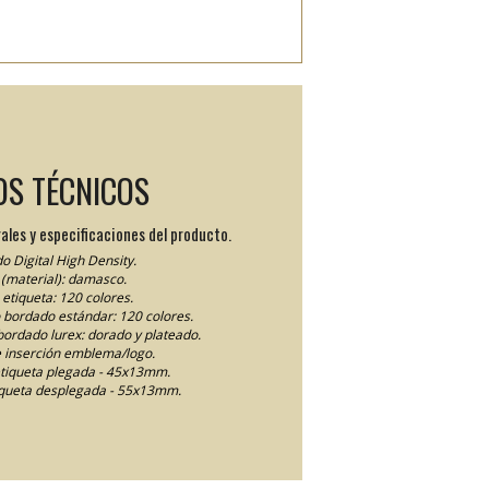
OS TÉCNICOS
ales y especificaciones del producto.
o Digital High Density.
(material): damasco.
etiqueta: 120 colores.
lo bordado estándar: 120 colores.
 bordado lurex: dorado y plateado.
 inserción emblema/logo.
tiqueta plegada - 45x13mm.
queta desplegada - 55x13mm.