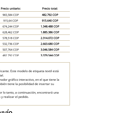
Precio unitario:
Precio total:
965,584 COP
482.792 COP
915,64 COP
915.640 COP
674,244 COP
1.348.488 COP
628,462 COP
1.885.386 COP
578,518 COP
2.314.072 COP
532,736 COP
2.663.680 COP
507,764 COP
3.046.584 COP
482,792 COP
3.379.544 COP
457,82 COP
3.662.560 COP
432,848 COP
3.895.632 COP
cante. Este modelo de etiqueta textil está
412,038 COP
4.120.380 COP
al.
291,34 COP
4.370.100 COP
dor gráfico interactivo, en el que tiene la
mbién tiene la posibilidad de insertar su
241,396 COP
4.827.920 COP
or lo tanto, a continuación, encontrará una
y realizar el pedido.