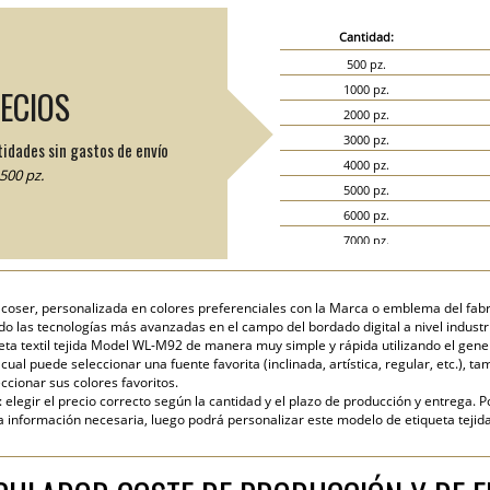
Cantidad:
500 pz.
1000 pz.
RECIOS
2000 pz.
3000 pz.
tidades sin gastos de envío
4000 pz.
500 pz.
5000 pz.
6000 pz.
7000 pz.
8000 pz.
9000 pz.
 coser, personalizada en colores preferenciales con la Marca o emblema del fabri
10000 pz.
ndo las tecnologías más avanzadas en el campo del bordado digital a nivel industri
15000 pz.
ta textil tejida Model WL-M92 de manera muy simple y rápida utilizando el genera
ual puede seleccionar una fuente favorita (inclinada, artística, regular, etc.), ta
20000 pz.
cionar sus colores favoritos.
elegir el precio correcto según la cantidad y el plazo de producción y entrega. P
nformación necesaria, luego podrá personalizar este modelo de etiqueta tejida 