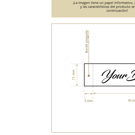
¡La imagen tiene un papel informativo, e
y las características del producto s
continuación!
Borde plegada