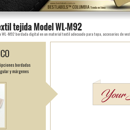
www.bestlabels.com.co
BESTLABELS™ COLUMBIA
Tienda en línea
extil tejida Model WL-M92
ICO
ripciones bordadas
ngular y márgenes