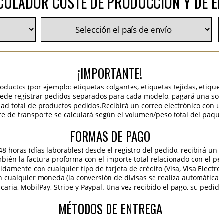
CULADOR COSTE DE PRODUCCIÓN Y DE E
¡IMPORTANTE!
roductos (por ejemplo: etiquetas colgantes, etiquetas tejidas, etiqu
 puede registrar pedidos separados para cada modelo, pagará una sola
idad total de productos pedidos.Recibirá un correo electrónico con 
te de transporte se calculará según el volumen/peso total del paqu
FORMAS DE PAGO
 horas (días laborables) desde el registro del pedido, recibirá un 
ambién la factura proforma con el importe total relacionado con el p
pidamente con cualquier tipo de tarjeta de crédito (Visa, Visa Elect
en cualquier moneda (la conversión de divisas se realiza automáti
caria, MobilPay, Stripe y Paypal. Una vez recibido el pago, su pedi
MÉTODOS DE ENTREGA