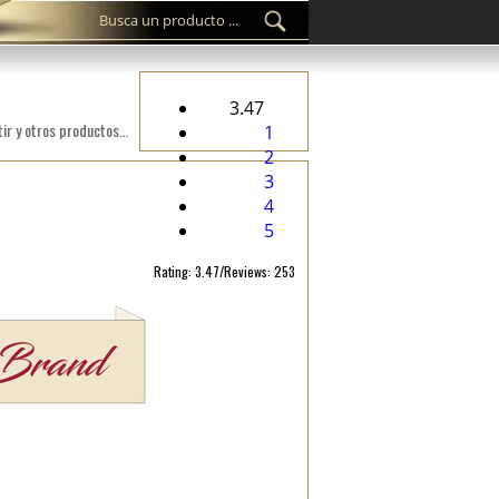
3.47
Etiqueta personalizada WL-M92 bordada digital en un material textil adecuado para topa, accesorios de vestir y otros productos textiles.
1
2
3
4
5
Rating: 3.47/Reviews: 253