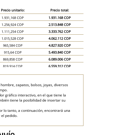
Precio unitario:
Precio total:
1.931,168 COP
1.931.168 COP
1.256,924 COP
2.513.848 COP
1.111,254 COP
3.333.762 COP
1.015,528 COP
4.062.112 COP
965,584 COP
4.827.920 COP
915,64 COP
5.493.840 COP
869,858 COP
6.089.006 COP
819,914 COP
6.559.312 COP
774,132 COP
6.967.188 COP
724,188 COP
7.241.880 COP
 hombre, zapatos, bolsos, joyas, diversos
628,462 COP
9.426.930 COP
ampo.
578,518 COP
11.570.360 COP
gráfico interactivo, en el que tiene la
mbién tiene la posibilidad de insertar su
or lo tanto, a continuación, encontrará una
 el pedido.