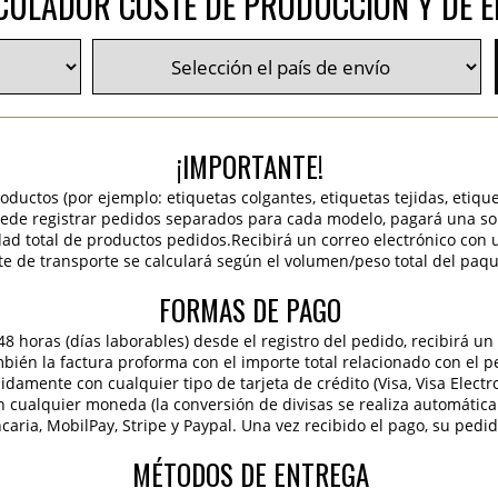
CULADOR COSTE DE PRODUCCIÓN Y DE E
¡IMPORTANTE!
roductos (por ejemplo: etiquetas colgantes, etiquetas tejidas, etiqu
 puede registrar pedidos separados para cada modelo, pagará una sola
idad total de productos pedidos.Recibirá un correo electrónico con 
te de transporte se calculará según el volumen/peso total del paqu
FORMAS DE PAGO
 horas (días laborables) desde el registro del pedido, recibirá un 
ambién la factura proforma con el importe total relacionado con el p
pidamente con cualquier tipo de tarjeta de crédito (Visa, Visa Elect
en cualquier moneda (la conversión de divisas se realiza automáti
caria, MobilPay, Stripe y Paypal. Una vez recibido el pago, su pedi
MÉTODOS DE ENTREGA