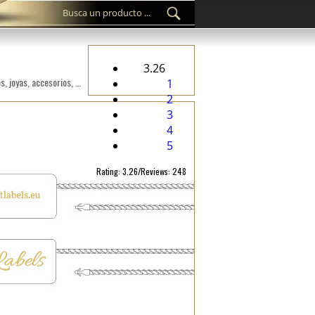
3.26
Sello personalizado de etiquetas de plástico ST-M132 para los productos fashion, como ropa, calzado, bolsos, joyas, accesorios, etc.
1
2
3
4
5
Rating: 3.26/Reviews: 248