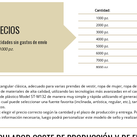
Cantidad:
1000 pz.
2000 pz.
RECIOS
3000 pz.
4000 pz.
tidades sin gastos de envío
5000 pz.
000 pz.
6000 pz.
7000 pz.
8000 pz.
9000 pz.
10000 pz.
angular clásica, adecuado para varias prendas de vestir, ropa de mujer, ropa de
15000 pz.
 de materiales de alta calidad, utilizando las tecnologías más avanzadas en el c
20000 pz.
de plástico Model ST-M132 de manera muy simple y rápida utilizando el generador 
cual puede seleccionar una fuente favorita (inclinada, artística, regular, etc.), ta
tos.
elegir el precio correcto según la cantidad y el plazo de producción y entrega. P
nformación necesaria, luego podrá personalizar este modelo de sello y realizar