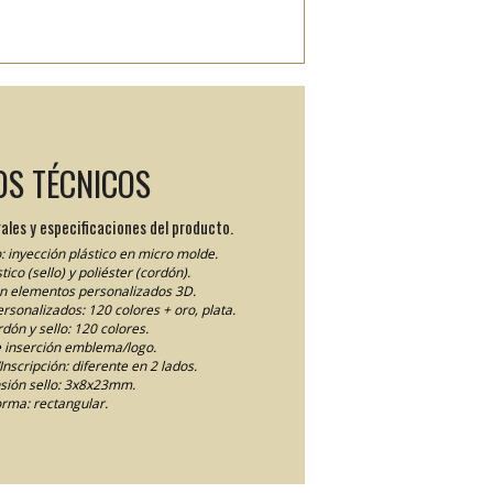
OS TÉCNICOS
ales y especificaciones del producto.
: inyección plástico en micro molde.
tico (sello) y poliéster (cordón).
en elementos personalizados 3D.
personalizados: 120 colores + oro, plata.
dón y sello: 120 colores.
 inserción emblema/logo.
nscripción: diferente en 2 lados.
ión sello: 3x8x23mm.
rma: rectangular.