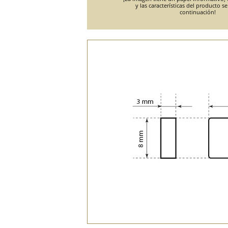
y las características del producto s
continuación!