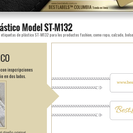
www.bestlabels.com.co
BESTLABELS™ COLUMBIA
Tienda en línea
lástico Model ST-M132
ICO
, con inspcripciones
o en dos lados.
l diseño original