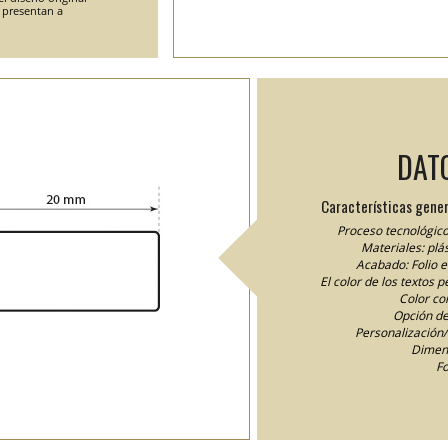
e presentan a
DAT
Características gener
Proceso tecnológico
Materiales: plás
Acabado: Folio 
El color de los textos 
Color cor
Opción de
Personalización/I
Dimens
Fo