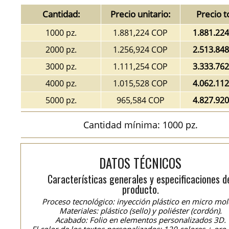
Cantidad:
Precio unitario:
Precio t
1000 pz.
1.881,224 COP
1.881.22
2000 pz.
1.256,924 COP
2.513.84
3000 pz.
1.111,254 COP
3.333.76
4000 pz.
1.015,528 COP
4.062.11
5000 pz.
965,584 COP
4.827.92
Cantidad mínima: 1000 pz.
DATOS TÉCNICOS
Características generales y especificaciones d
producto.
Proceso tecnológico: inyección plástico en micro mol
Materiales: plástico (sello) y poliéster (cordón).
Acabado: Folio en elementos personalizados 3D.