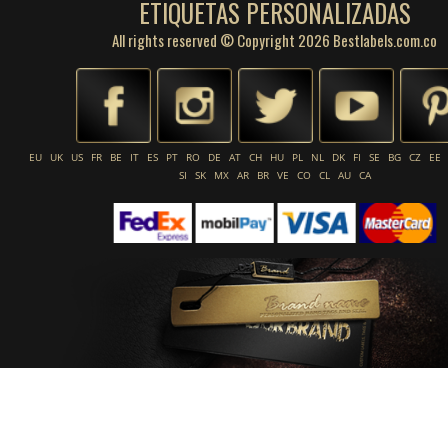
ETIQUETAS PERSONALIZADAS
All rights reserved © Copyright 2026 Bestlabels.com.co
EU
UK
US
FR
BE
IT
ES
PT
RO
DE
AT
CH
HU
PL
NL
DK
FI
SE
BG
CZ
EE
SI
SK
MX
AR
BR
VE
CO
CL
AU
CA