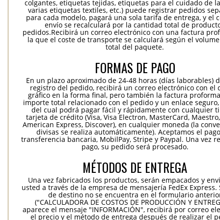
colgantes, etiquetas tejidas, etiquetas para el cuidado de la
varias etiquetas textiles, etc.) puede registrar pedidos se
para cada modelo, pagará una sola tarifa de entrega, y el 
envío se recalculará por la cantidad total de product
pedidos.Recibirá un correo electrónico con una factura pr
la que el coste de transporte se calculará según el volum
total del paquete.
FORMAS DE PAGO
En un plazo aproximado de 24-48 horas (días laborables) 
registro del pedido, recibirá un correo electrónico con el
gráfico en la forma final, pero también la factura proforma
importe total relacionado con el pedido y un enlace seguro,
del cual podrá pagar fácil y rápidamente con cualquier t
tarjeta de crédito (Visa, Visa Electron, MasterCard, Maestro,
American Express, Discover), en cualquier moneda (la conv
divisas se realiza automáticamente). Aceptamos el pag
transferencia bancaria, MobilPay, Stripe y Paypal. Una vez re
pago, su pedido será procesado.
MÉTODOS DE ENTREGA
Una vez fabricados los productos, serán empacados y env
usted a través de la empresa de mensajería FedEx Express. S
de destino no se encuentra en el formulario anterio
("CALCULADORA DE COSTOS DE PRODUCCIÓN Y ENTREGA
aparece el mensaje "INFORMACIÓN", recibirá por correo ele
el precio y el método de entrega después de realizar el p