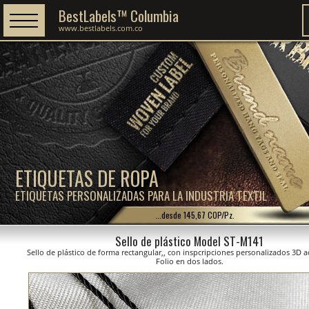
BestLabels™ Columbia
www.bestlabels.com.co
ETIQUETAS DE ROPA
ETIQUETAS PERSONALIZADAS PARA LA INDUSTRIA TEXTIL
...desde 145,67 COP/Pz.
Sello de plástico Model ST-M141
Sello de plástico de forma rectangular,, con inspcripciones personalizados 3D
Folio en dos lados.