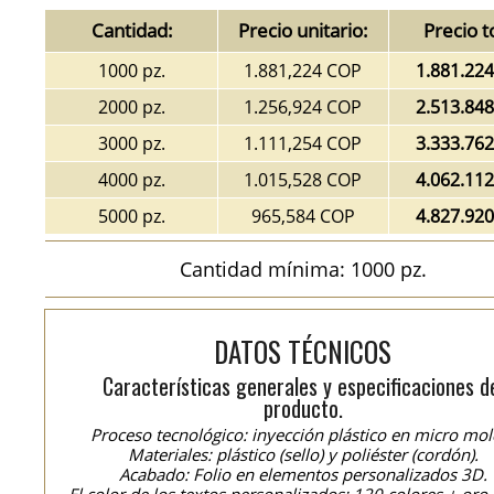
Cantidad:
Precio unitario:
Precio t
1000 pz.
1.881,224 COP
1.881.22
2000 pz.
1.256,924 COP
2.513.84
3000 pz.
1.111,254 COP
3.333.76
4000 pz.
1.015,528 COP
4.062.11
5000 pz.
965,584 COP
4.827.92
Cantidad mínima: 1000 pz.
DATOS TÉCNICOS
Características generales y especificaciones d
producto.
Proceso tecnológico: inyección plástico en micro mol
Materiales: plástico (sello) y poliéster (cordón).
Acabado: Folio en elementos personalizados 3D.