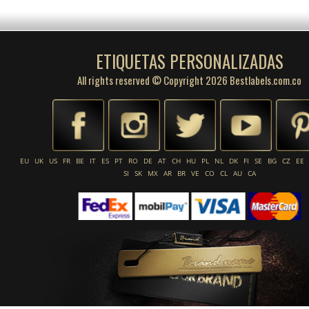
ETIQUETAS PERSONALIZADAS
All rights reserved © Copyright 2026 Bestlabels.com.co
EU
UK
US
FR
BE
IT
ES
PT
RO
DE
AT
CH
HU
PL
NL
DK
FI
SE
BG
CZ
EE
SI
SK
MX
AR
BR
VE
CO
CL
AU
CA