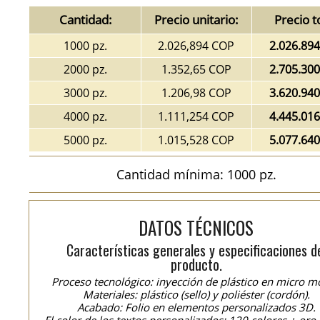
Cantidad:
Precio unitario:
Precio t
1000 pz.
2.026,894 COP
2.026.89
2000 pz.
1.352,65 COP
2.705.30
3000 pz.
1.206,98 COP
3.620.94
4000 pz.
1.111,254 COP
4.445.01
5000 pz.
1.015,528 COP
5.077.64
Cantidad mínima: 1000 pz.
DATOS TÉCNICOS
Características generales y especificaciones d
producto.
Proceso tecnológico: inyección de plástico en micro m
Materiales: plástico (sello) y poliéster (cordón).
Acabado: Folio en elementos personalizados 3D.