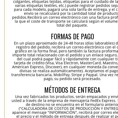
colgantes, etiquetas tejidas, etiquetas para el cuidado de la
varias etiquetas textiles, etc.) puede registrar pedidos se
para cada modelo, pagará una sola tarifa de entrega, y el 
envío se recalculará por la cantidad total de product
pedidos.Recibirá un correo electrónico con una factura pr
la que el coste de transporte se calculará según el volum
total del paquete.
FORMAS DE PAGO
En un plazo aproximado de 24-48 horas (días laborables) 
registro del pedido, recibirá un correo electrónico con el
gráfico en la forma final, pero también la factura proforma
importe total relacionado con el pedido y un enlace seguro,
del cual podrá pagar fácil y rápidamente con cualquier t
tarjeta de crédito (Visa, Visa Electron, MasterCard, Maestro,
American Express, Discover), en cualquier moneda (la conv
divisas se realiza automáticamente). Aceptamos el pag
transferencia bancaria, MobilPay, Stripe y Paypal. Una vez re
pago, su pedido será procesado.
MÉTODOS DE ENTREGA
Una vez fabricados los productos, serán empacados y env
usted a través de la empresa de mensajería FedEx Express. S
de destino no se encuentra en el formulario anterio
("CALCULADORA DE COSTOS DE PRODUCCIÓN Y ENTREGA
aparece el mensaje "INFORMACIÓN", recibirá por correo ele
el precio y el método de entrega después de realizar el p