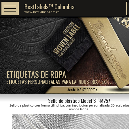
BestLabels™ Columbia
www.bestlabels.com.co
ETIQUETAS DE ROPA
ETIQUETAS PERSONALIZADAS PARA LA INDUSTRIA TEXTIL
...desde 145,67 COP/Pz.
Sello de plástico Model ST-M257
Sello de plástico con forma cilíndrica, con inscripción personalizada 3D acabada
ambos lados.