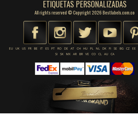
ETIQUETAS PERSONALIZADAS
All rights reserved © Copyright 2026 Bestlabels.com.co
EU
UK
US
FR
BE
IT
ES
PT
RO
DE
AT
CH
HU
PL
NL
DK
FI
SE
BG
CZ
EE
SI
SK
MX
AR
BR
VE
CO
CL
AU
CA